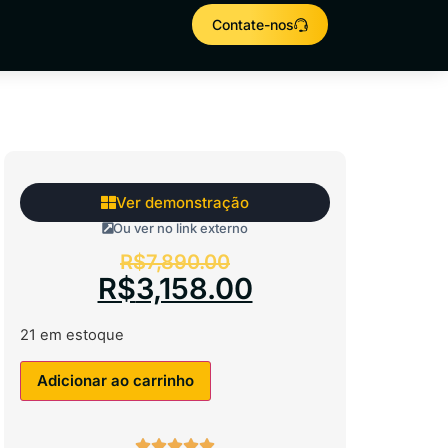
Contate-nos
Ver demonstração
Ou ver no link externo
R$
7,890.00
R$
3,158.00
21 em estoque
Adicionar ao carrinho




