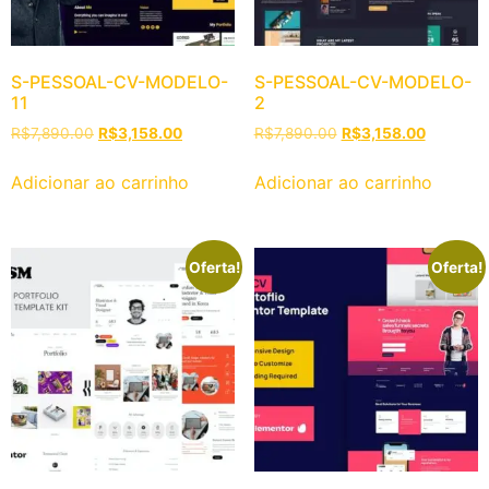
S-PESSOAL-CV-MODELO-
S-PESSOAL-CV-MODELO-
11
2
R$
7,890.00
R$
3,158.00
R$
7,890.00
R$
3,158.00
Adicionar ao carrinho
Adicionar ao carrinho
Oferta!
Oferta!