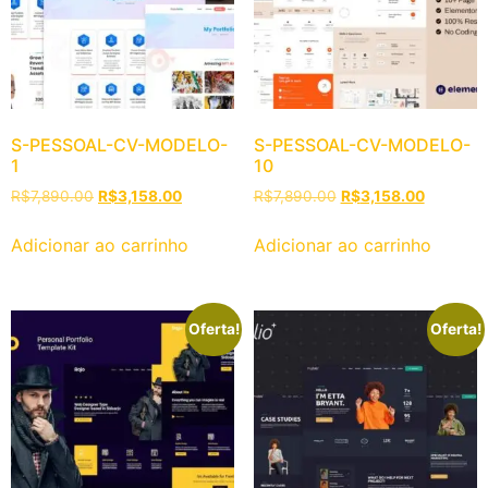
S-PESSOAL-CV-MODELO-
S-PESSOAL-CV-MODELO-
1
10
R$
7,890.00
R$
3,158.00
R$
7,890.00
R$
3,158.00
Adicionar ao carrinho
Adicionar ao carrinho
Oferta!
Oferta!