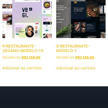
P-RESTAURANTE-
S-RESTAURANTE-
VEGANO-MODELO-13
MODELO-1
R$
7,890.00
R$
3,158.00
R$
7,890.00
R$
3,158.00
Adicionar ao carrinho
Adicionar ao carrinho