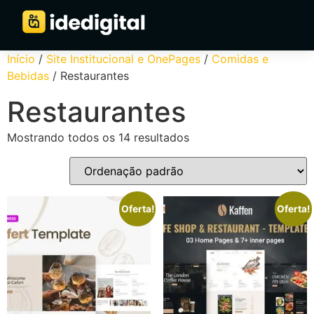
Início
/
Site Institucional e OnePages
/
Comidas e
Bebidas
/ Restaurantes
Restaurantes
Mostrando todos os 14 resultados
Oferta!
Oferta!